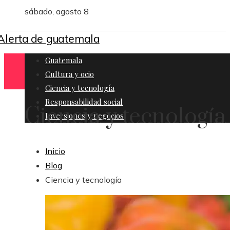
sábado, agosto 8
Guatemala
Cultura y ocio
Ciencia y tecnología
Responsabilidad social
Ciencia y tecnología
Inversiones y negocios
Inicio
Blog
Ciencia y tecnología