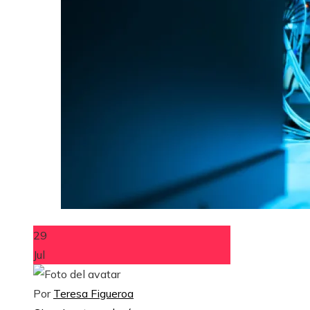
29
Jul
Por
Teresa Figueroa