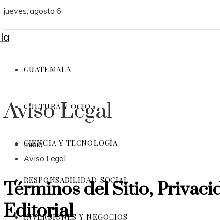
jueves, agosto 6
GUATEMALA
Aviso Legal
CULTURA Y OCIO
CIENCIA Y TECNOLOGÍA
Inicio
Aviso Legal
RESPONSABILIDAD SOCIAL
Términos del Sitio, Privaci
Editorial
INVERSIONES Y NEGOCIOS