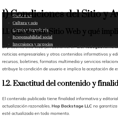
1) Condiciones del Sitio y A
Guatemala
Cultura y ocio
Ciencia y tecnología
1.1. Qué es este Sitio Web y qué impl
Responsabilidad social
Inversiones y negocios
El presente sitio web (en adelante, el “
alertadeguatemala
noticias empresariales y otros contenidos informativos y edi
recursos, boletines, formatos multimedia y servicios relacio
atribuye la condición de usuario e implica la aceptación de 
1.2. Exactitud del contenido y final
El contenido publicado tiene finalidad informativa y editoria
actualización razonables,
Hop Backstage LLC
no garantiza 
esté actualizada en todo momento.