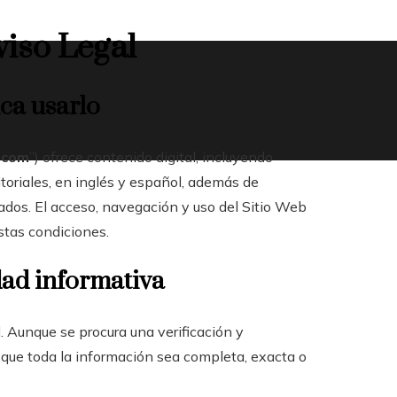
viso Legal
ica usarlo
.com
”) ofrece contenido digital, incluyendo
toriales, en inglés y español, además de
nados. El acceso, navegación y uso del Sitio Web
estas condiciones.
idad informativa
l. Aunque se procura una verificación y
que toda la información sea completa, exacta o