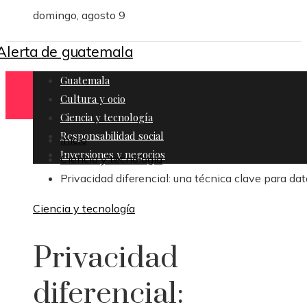
domingo, agosto 9
Guatemala
Cultura y ocio
Ciencia y tecnología
Responsabilidad social
Inicio
Inversiones y negocios
Ciencia y tecnología
Privacidad diferencial: una técnica clave para da
Ciencia y tecnología
Privacidad
diferencial: