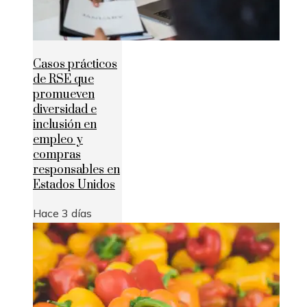
Casos prácticos
de RSE que
promueven
diversidad e
inclusión en
empleo y
compras
responsables en
Estados Unidos
Hace 3 días