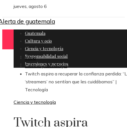
jueves, agosto 6
Guatemala
Cultura y ocio
Ciencia y tecnología
Responsabilidad social
Inicio
Inversiones y negocios
Ciencia y tecnología
Twitch aspira a recuperar la confianza perdida: “
‘streamers’ no sentían que les cuidábamos” |
Tecnología
Ciencia y tecnología
Twitch aspira