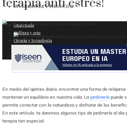
terapia anti estrés!
INVERSIONES Y NEGOCIOS
Alberto Ramos
Hace 3 años
Guatemala
Cultura y ocio
Ciencia y tecnología
Responsabilidad social
Inversiones y negocios
En medio del ajetreo diario, encontrar una forma de relajarse
mantener un equilibrio en nuestra vida. La
jardinería
puede se
permite conectar con la naturaleza y disfrutar de los benefici
En este artículo, te daremos algunos tips de jardinería al d
terapia tan especial.