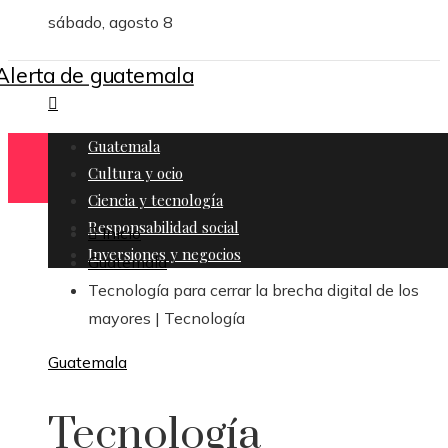
sábado, agosto 8
Guatemala
Cultura y ocio
Ciencia y tecnología
Responsabilidad social
Inicio
Inversiones y negocios
Guatemala
Tecnología para cerrar la brecha digital de los
mayores | Tecnología
Guatemala
Tecnología