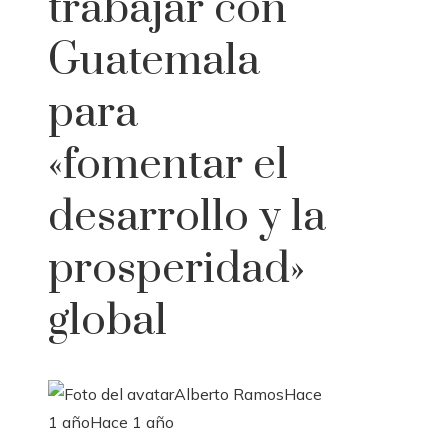
trabajar con
Guatemala
para
«fomentar el
desarrollo y la
prosperidad»
global
Alberto Ramos
Hace
1 año
Hace 1 año