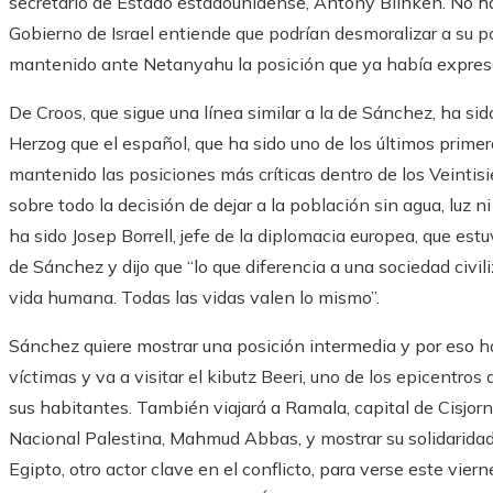
secretario de Estado estadounidense, Antony Blinken. No h
Gobierno de Israel entiende que podrían desmoralizar a su p
mantenido ante Netanyahu la posición que ya había expresa
De Croos, que sigue una línea similar a la de Sánchez, ha s
Herzog que el español, que ha sido uno de los últimos primero
mantenido las posiciones más críticas dentro de los Veintis
sobre todo la decisión de dejar a la población sin agua, luz 
ha sido Josep Borrell, jefe de la diplomacia europea, que est
de Sánchez y dijo que “lo que diferencia a una sociedad civili
vida humana. Todas las vidas valen lo mismo”.
Sánchez quiere mostrar una posición intermedia y por eso ha
víctimas y va a visitar el kibutz Beeri, uno de los epicentro
sus habitantes. También viajará a Ramala, capital de Cisjorna
Nacional Palestina, Mahmud Abbas, y mostrar su solidaridad c
Egipto, otro actor clave en el conflicto, para verse este vier