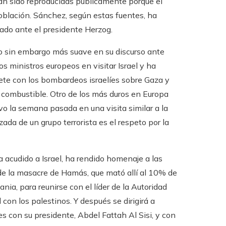
an sido reproducidas públicamente porque el
oblación. Sánchez, según estas fuentes, ha
do ante el presidente Herzog.
ido sin embargo más suave en su discurso ante
s ministros europeos en visitar Israel y ha
iete con los bombardeos israelíes sobre Gaza y
ni combustible. Otro de los más duros en Europa
uvo la semana pasada en una visita similar a la
zada de un grupo terrorista es el respeto por la
 acudido a Israel, ha rendido homenaje a las
s de la masacre de Hamás, que mató allí al 10% de
nia, para reunirse con el líder de la Autoridad
on los palestinos. Y después se dirigirá a
nes con su presidente, Abdel Fattah Al Sisi, y con