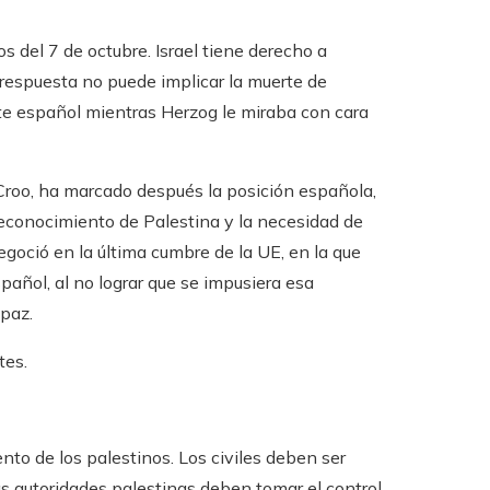
os del 7 de octubre. Israel tiene derecho a
 respuesta no puede implicar la muerte de
nte español mientras Herzog le miraba con cara
Croo, ha marcado después la posición española,
 reconocimiento de Palestina y la necesidad de
goció en la última cumbre de la UE, en la que
spañol, al no lograr que se impusiera esa
 paz.
tes.
nto de los palestinos. Los civiles deben ser
s autoridades palestinas deben tomar el control