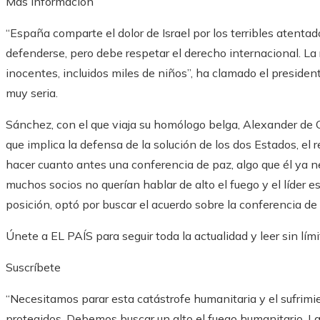
Más información
“España comparte el dolor de Israel por los terribles atentad
defenderse, pero debe respetar el derecho internacional. La
inocentes, incluidos miles de niños”, ha clamado el preside
muy seria.
Sánchez, con el que viaja su homólogo belga, Alexander de 
que implica la defensa de la solución de los dos Estados, el
hacer cuanto antes una conferencia de paz, algo que él ya ne
muchos socios no querían hablar de alto el fuego y el líder e
posición, optó por buscar el acuerdo sobre la conferencia de
Únete a EL PAÍS para seguir toda la actualidad y leer sin lími
Suscríbete
“Necesitamos parar esta catástrofe humanitaria y el sufrimie
protegidos. Debemos buscar un alto el fuego humanitario. La