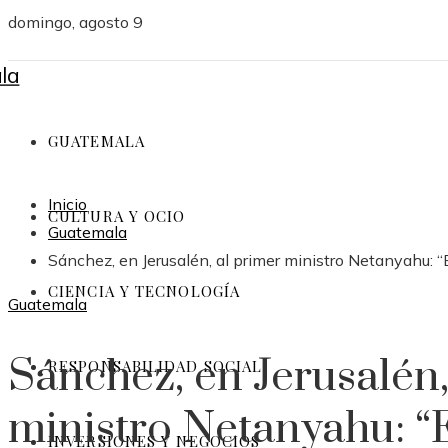
domingo, agosto 9
GUATEMALA
Inicio
CULTURA Y OCIO
Guatemala
Sánchez, en Jerusalén, al primer ministro Netanyahu: “
CIENCIA Y TECNOLOGÍA
Guatemala
Sánchez, en Jerusalén,
RESPONSABILIDAD SOCIAL
ministro Netanyahu: “
INVERSIONES Y NEGOCIOS