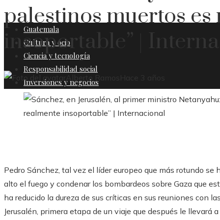
palestinos muertos es
Guatemala
insoportable” | Intern
Cultura y ocio
Ciencia y tecnología
Responsabilidad social
Alberto Ramos
Hace 3 años
Inversiones y negocios
Pedro Sánchez, tal vez el líder europeo que más rotundo se h
alto el fuego y condenar los bombardeos sobre Gaza que est
ha reducido la dureza de sus críticas en sus reuniones con las
Jerusalén, primera etapa de un viaje que después le llevará a