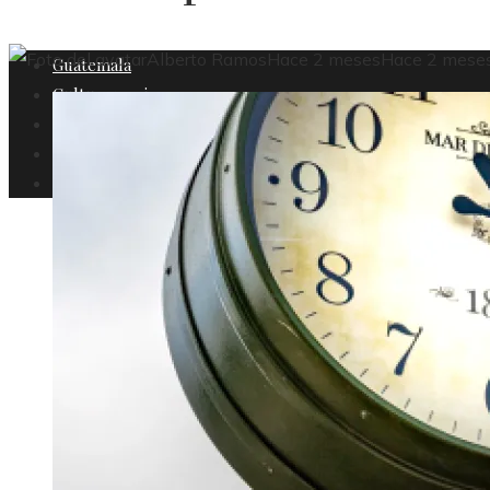
Alberto Ramos
Hace 2 meses
Hace 2 mese
Guatemala
Cultura y ocio
Ciencia y tecnología
Responsabilidad social
Inversiones y negocios