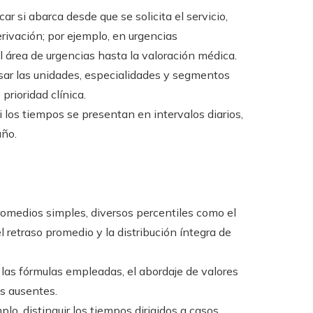
ar si abarca desde que se solicita el servicio,
erivación; por ejemplo, en urgencias
l área de urgencias hasta la valoración médica.
sar las unidades, especialidades y segmentos
prioridad clínica.
i los tiempos se presentan en intervalos diarios,
año.
omedios simples, diversos percentiles como el
el retraso promedio y la distribución íntegra de
las fórmulas empleadas, el abordaje de valores
os ausentes.
lo, distinguir los tiempos dirigidos a casos