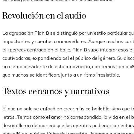
Revolución en el audio
La agrupación Plan B se distinguió por un estilo particular 
impactantes y cuentos conmovedores. Aunque muchos cantan
el «perreo» centrado en el baile, Plan B supo integrar eso
cautivadoras, expandiendo así el público del género. Su dis
un ejemplo evidente de esta innovación, con temas como
«
que muchos se identifican, junto a un ritmo irresistible.
Textos cercanos y narrativos
El dúo no solo se enfocó en crear música bailable, sino que 
letras. Temas como el amor no correspondido, la vida en el b
desarrollaron de manera que los oyentes pudieran conectars
más allá del público típico del reguetón, llegando a persona