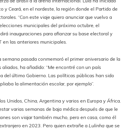
erza de Brasil a la arena internacional. Lula ha iniciado
o y Ceará, en el nordeste, la región donde el Partido de
torales. “Con este viaje quiero anunciar que vuelvo a
s elecciones municipales del próximo octubre, el
irá inauguraciones para afianzar su base electoral y
T en las anteriores municipales.
e la semana pasada conmemoró el primer aniversario de la
s aliados, ha añadido: “Me encontré con un país
 del último Gobierno. Las políticas públicas han sido
liaba la alimentación escolar, por ejemplo”.
dos Unidos, China, Argentina y varios en Europa y África.
estar varias semanas de baja médica después de que le
lanes son viajar también mucho, pero en casa, como él
 extranjero en 2023. Pero quien extrañe a
Lulinha
que se