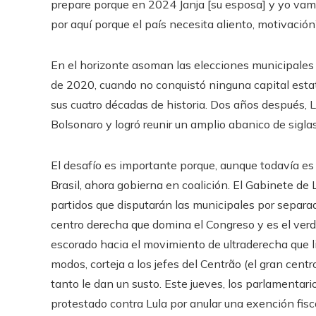
prepare porque en 2024 Janja [su esposa] y yo vamo
por aquí porque el país necesita aliento, motivación”
En el horizonte asoman las elecciones municipales y
de 2020, cuando no conquistó ninguna capital est
sus cuatro décadas de historia. Dos años después, L
Bolsonaro y logró reunir un amplio abanico de siglas
El desafío es importante porque, aunque todavía es
Brasil, ahora gobierna en coalición. El Gabinete d
partidos que disputarán las municipales por separad
centro derecha que domina el Congreso y es el verdad
escorado hacia el movimiento de ultraderecha que li
modos, corteja a los jefes del Centrão (el gran cen
tanto le dan un susto. Este jueves, los parlamentar
protestado contra Lula por anular una exención fisca