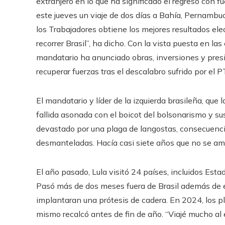
extranjero en lo que ha significado el regreso con fu
este jueves un viaje de dos días a Bahía, Pernambuc
los Trabajadores obtiene los mejores resultados elec
recorrer Brasil”, ha dicho. Con la vista puesta en la
mandatario ha anunciado obras, inversiones y presid
recuperar fuerzas tras el descalabro sufrido por el P
El mandatario y líder de la izquierda brasileña, qu
fallida asonada con el boicot del bolsonarismo y su
devastado por una plaga de langostas, consecuencia
desmanteladas. Hacía casi siete años que no se amp
El año pasado, Lula visitó 24 países, incluidos Esta
Pasó más de dos meses fuera de Brasil además de 
implantaran una prótesis de cadera. En 2024, los p
mismo recalcó antes de fin de año. “Viajé mucho al