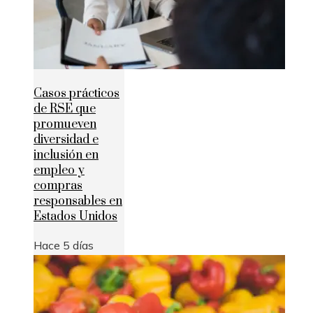
Casos prácticos
de RSE que
promueven
diversidad e
inclusión en
empleo y
compras
responsables en
Estados Unidos
Hace 5 días