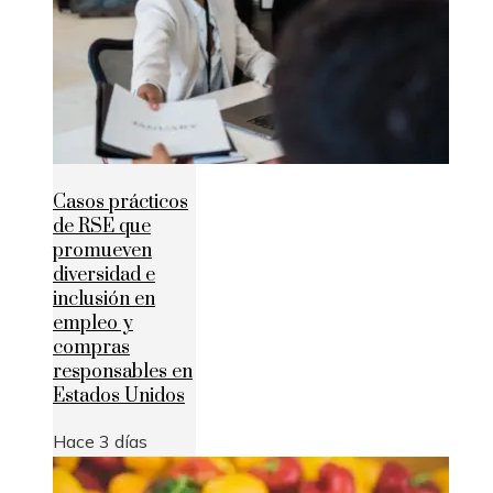
Casos prácticos
de RSE que
promueven
diversidad e
inclusión en
empleo y
compras
responsables en
Estados Unidos
Hace 3 días