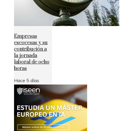
Empresas
escocesas y su
contribución a
la jornada
laboral de ocho
horas
Hace 5 días