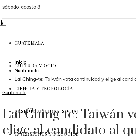
sábado, agosto 8
GUATEMALA
Inicio
CULTURA Y OCIO
Guatemala
Lai Ching-te: Taiwán vota continuidad y elige al candid
CIENCIA Y TECNOLOGÍA
Guatemala
Lai Ching-te: Taiwán v
RESPONSABILIDAD SOCIAL
elige al candidato al 
INVERSIONES Y NEGOCIOS