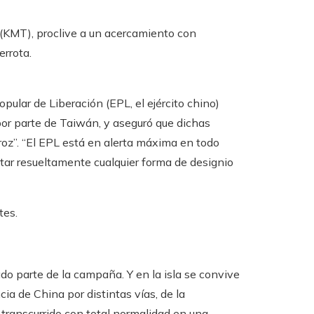
 (KMT), proclive a un acercamiento con
errota.
opular de Liberación (EPL, el ejército chino)
por parte de Taiwán, y aseguró que dichas
eroz”. “El EPL está en alerta máxima en todo
ar resueltamente cualquier forma de designio
tes.
o parte de la campaña. Y en la isla se convive
cia de China por distintas vías, de la
 transcurrido con total normalidad en una