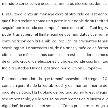
mandato consecutivo desde las primeras elecciones democr
El resultado lanza un mensaje claro al otro lado del estrech
que China reclama como una parte inalienable de su territor
seguirá por la senda que empezó hace ocho años Tsai Ing-we
poder tras superar el límite legal de dos mandatos que han 
comunicación con la República Popular, las crecientes tensi
Washington. Le sucederá Lai, de 64 años y médico de forma
cita, mucho más que unos comicios en esta isla donde choca
de un año crucial de elecciones globales, donde casi la mita
India a Estados Unidos, pasando por la Unión Europea—.
El próximo mandatario, que tomará posesión del cargo el 20
como un garante de la “estabilidad” y del mantenimiento de
gigante asiático. Ha hablado de profundizar en la estrategi
sea impensable, y a la vez se ha comprometido a buscar el 
dignidad”, lo cual no será sencillo. “Como presidente, teng