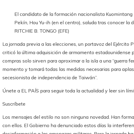
El candidato de la formación nacionalista Kuomintang
Pekín, Hou Yu-ih (en el centro), saluda tras conocer la d
RITCHIE B. TONGO (EFE)
La jornada previa a las elecciones, un portavoz del Ejército P
criticó la última adquisición de armamento estadounidense 
compras solo sirven para aproximar a la isla a una “guerra f
momento y tomará todas las medidas necesarias para aplast
secesionista de independencia de Taiwán”.
Únete a EL PAÍS para seguir toda la actualidad y leer sin lími
Suscríbete
Los mensajes del estilo no son ninguna novedad. Han formad
con ellos. El Gobierno ha denunciado estos días la interferen
desinformación a las amenazas militares. Pero la jornada ha