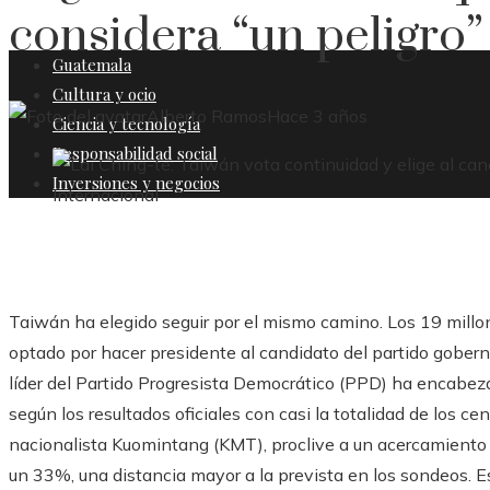
considera “un peligro”
Guatemala
Cultura y ocio
Alberto Ramos
Hace 3 años
Ciencia y tecnología
Responsabilidad social
Inversiones y negocios
Taiwán ha elegido seguir por el mismo camino. Los 19 mill
optado por hacer presidente al candidato del partido goberna
líder del Partido Progresista Democrático (PPD) ha encabeza
según los resultados oficiales con casi la totalidad de los ce
nacionalista Kuomintang (KMT), proclive a un acercamiento
un 33%, una distancia mayor a la prevista en los sondeos. Es