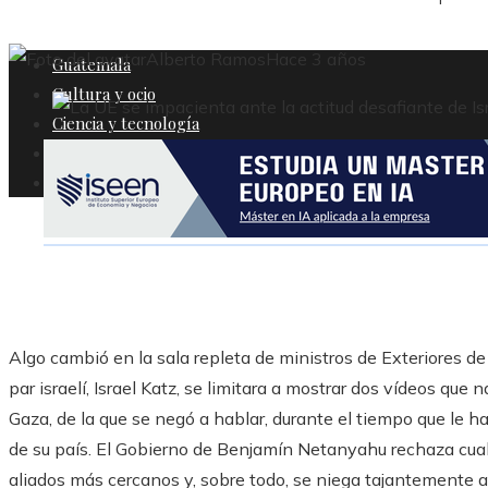
Alberto Ramos
Hace 3 años
Guatemala
Cultura y ocio
Ciencia y tecnología
Responsabilidad social
Inversiones y negocios
Algo cambió en la sala repleta de ministros de Exteriores de
par israelí, Israel Katz, se limitara a mostrar dos vídeos que
Gaza, de la que se negó a hablar, durante el tiempo que le h
de su país. El Gobierno de Benjamín Netanyahu rechaza cualqu
aliados más cercanos y, sobre todo, se niega tajantemente 