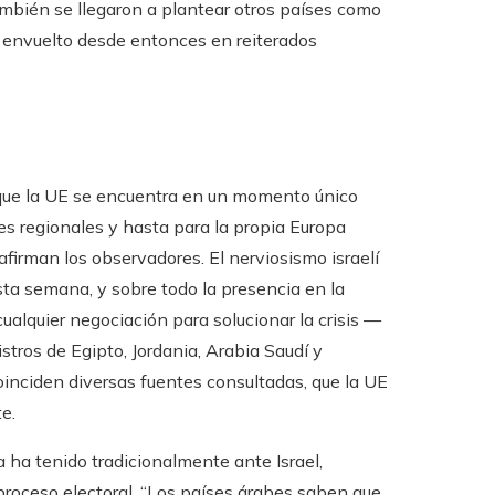
también se llegaron a plantear otros países como
, envuelto desde entonces en reiterados
r que la UE se encuentra en un momento único
es regionales y hasta para la propia Europa
irman los observadores. El nerviosismo israelí
sta semana, y sobre todo la presencia en la
cualquier negociación para solucionar la crisis —
tros de Egipto, Jordania, Arabia Saudí y
oinciden diversas fuentes consultadas, que la UE
e.
 ha tenido tradicionalmente ante Israel,
proceso electoral. “Los países árabes saben que