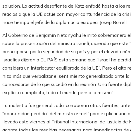
solución. La actitud desafiante de Katz enfadó hasta a los
reacios a que la UE actúe con mayor contundencia de la cris
hace tiempo el jefe de la diplomacia europea, Josep Borrell.
Al Gobierno de Benjamín Netanyahu le irritó sobremanera el h
sobre la presentación del ministro israelí, diciendo que est
preocuparse por la seguridad de su país y por el elevado nú
israelíes dijeron a EL PAÍS esta semana que “Israel ha perdid
considera un interlocutor equilibrado de la UE”. Pero el alto 
hizo más que verbalizar el sentimiento generalizado ante la 
conocedoras de lo que sucedió en la reunión. Una fuente dip
explícita o implícita, todo el mundo pensó lo mismo”.
La molestia fue generalizada, corroboran otras fuentes, an
“oportunidad perdida” del ministro israelí para explicar una 
llevado este viernes al Tribunal Internacional de Justicia de 
adopte todas las medidas necesarias para impedir actos de 