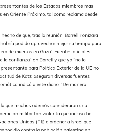
 representantes de los Estados miembros más
is en Oriente Próximo, tal como reclama desde
echo de que, tras la reunión, Borrell ironizara
e “habría podido aprovechar mejor su tiempo para
mero de muertos en Gaza”. Fuentes oficiales
o la confianza” en Borrell y que ya “no lo
representante para Política Exterior de la UE no
actitud de Katz, aseguran diversas fuentes
lomática indicó a este diario: “De manera
te lo que muchos además consideraron una
operación militar tan violenta que incluso ha
Naciones Unidas (TIJ) a ordenar a Israel que
genocidio contra la población palestina en