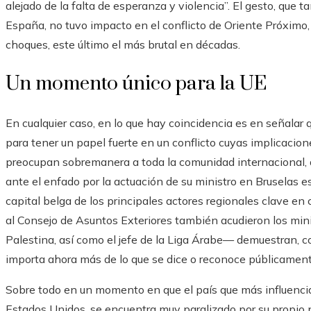
alejado de la falta de esperanza y violencia”. El gesto, que 
España, no tuvo impacto en el conflicto de Oriente Próximo
choques, este último el más brutal en décadas.
Un momento único para la UE
En cualquier caso, en lo que hay coincidencia es en señala
para tener un papel fuerte en un conflicto cuyas implicacion
preocupan sobremanera a toda la comunidad internacional, af
ante el enfado por la actuación de su ministro en Bruselas e
capital belga de los principales actores regionales clave en 
al Consejo de Asuntos Exteriores también acudieron los minis
Palestina, así como el jefe de la Liga Árabe— demuestran, c
importa ahora más de lo que se dice o reconoce públicament
Sobre todo en un momento en que el país que más influencia
Estados Unidos, se encuentra muy paralizado por su propio 