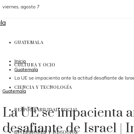
viernes, agosto 7
GUATEMALA
Inicio
CULTURA Y OCIO
Guatemala
La UE se impacienta ante la actitud desafiante de Israe
CIENCIA Y TECNOLOGÍA
Guatemala
La UE se impacienta an
RESPONSABILIDAD SOCIAL
desafiante de Israel | 
INVERSIONES Y NEGOCIOS