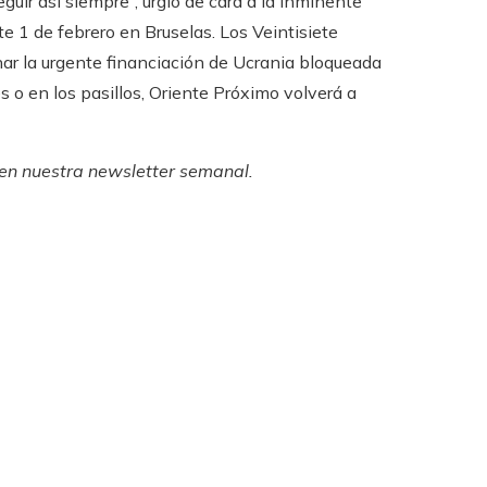
ir así siempre”, urgió de cara a la inminente
te 1 de febrero en Bruselas. Los Veintisiete
ar la urgente financiación de Ucrania bloqueada
s o en los pasillos, Oriente Próximo volverá a
 en
nuestra newsletter semanal
.