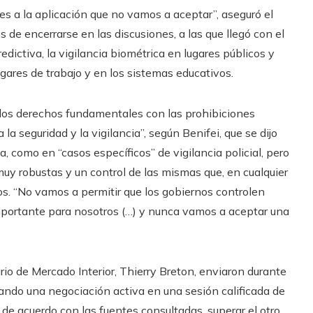
es a la aplicación que no vamos a aceptar”, aseguró el
 de encerrarse en las discusiones, a las que llegó con el
dictiva, la vigilancia biométrica en lugares públicos y
ares de trabajo y en los sistemas educativos.
 los derechos fundamentales con las prohibiciones
 la seguridad y la vigilancia”, según Benifei, que se dijo
, como en “casos específicos” de vigilancia policial, pero
muy robustas y un control de las mismas que, en cualquier
os. “No vamos a permitir que los gobiernos controlen
importante para nosotros (…) y nunca vamos a aceptar una
io de Mercado Interior, Thierry Breton, enviaron durante
ando una negociación activa en una sesión calificada de
 de acuerdo con las fuentes consultadas, superar el otro