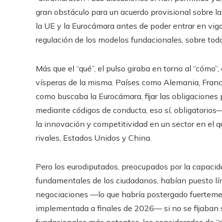
gran obstáculo para un acuerdo provisional sobre la
la UE y la Eurocámara antes de poder entrar en vigo
regulación de los modelos fundacionales, sobre tod
Más que el “qué”, el pulso giraba en torno al “cómo
vísperas de la misma. Países como Alemania, Franci
como buscaba la Eurocámara, fijar las obligaciones
mediante códigos de conducta, eso sí, obligatorios—
la innovación y competitividad en un sector en el q
rivales, Estados Unidos y China.
Pero los eurodiputados, preocupados por la capacid
fundamentales de los ciudadanos, habían puesto lín
negociaciones —lo que habría postergado fuertemen
implementada a finales de 2026— si no se fijaban s
fundacionales más potentes, los considerados de “r