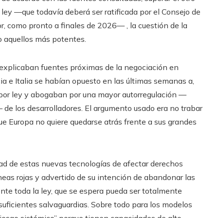
 ley —que todavía deberá ser ratificada por el Consejo de
r, como pronto a finales de 2026— , la cuestión de la
o aquellos más potentes.
”, explicaban fuentes próximas de la negociación en
a e Italia se habían opuesto en las últimas semanas a,
 por ley y abogaban por una mayor autorregulación —
 de los desarrolladores. El argumento usado era no trabar
ue Europa no quiere quedarse atrás frente a sus grandes
ad de estas nuevas tecnologías de afectar derechos
eas rojas y advertido de su intención de abandonar las
te toda la ley, que se espera pueda ser totalmente
uficientes salvaguardias. Sobre todo para los modelos
iesgo sistémico” porque tienen capacidades de alto