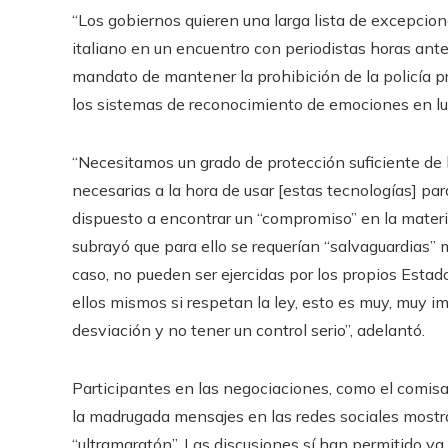
“Los gobiernos quieren una larga lista de excepcion
italiano en un encuentro con periodistas horas antes
mandato de mantener la prohibición de la policía pre
los sistemas de reconocimiento de emociones en lug
“Necesitamos un grado de protección suficiente de
necesarias a la hora de usar [estas tecnologías] para
dispuesto a encontrar un “compromiso” en la materia
subrayó que para ello se requerían “salvaguardias” 
caso, no pueden ser ejercidas por los propios Estad
ellos mismos si respetan la ley, esto es muy, muy 
desviación y no tener un control serio”, adelantó.
Participantes en las negociaciones, como el comisar
la madrugada mensajes en las redes sociales mostr
“ultramaratón”. Las discusiones sí han permitido ya,