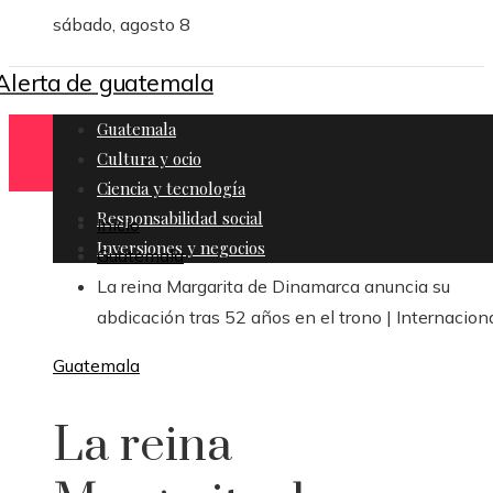
sábado, agosto 8
Guatemala
Cultura y ocio
Ciencia y tecnología
Responsabilidad social
Inicio
Inversiones y negocios
Guatemala
La reina Margarita de Dinamarca anuncia su
abdicación tras 52 años en el trono | Internacion
Guatemala
La reina