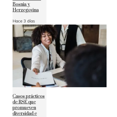
Bosnia y
Herzegovina
Hace 3 días
Casos prácticos
de RSE que
promueven
diversidad e