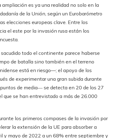
a ampliación es ya una realidad no solo en la
ciudadanía de la Unión, según un Eurobarómetro
as elecciones europeas clave. Entre los
a el este por la invasión rusa están los
encuesta.
a sacudido todo el continente parece haberse
ampo de batalla sino también en el terreno
idense está en riesgo—; el apoyo de los
pués de experimentar una gran subida durante
o puntos de media― se detecta en 20 de los 27
el que se han entrevistado a más de 26.000
durante los primeros compases de la invasión por
lerar la extensión de la UE para absorber a
ril y mayo de 2022 a un 68% entre septiembre y