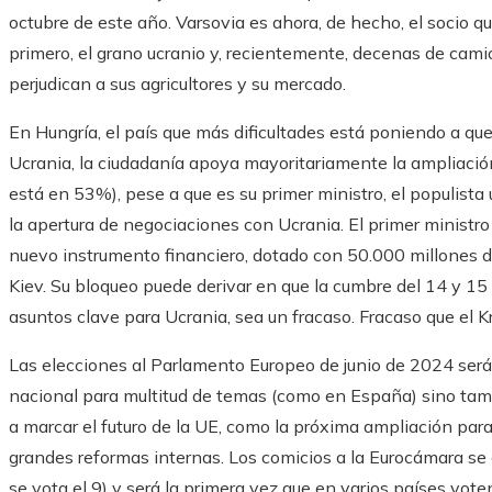
octubre de este año. Varsovia es ahora, de hecho, el socio q
primero, el grano ucranio y, recientemente, decenas de cami
perjudican a sus agricultores y su mercado.
En Hungría, el país que más dificultades está poniendo a q
Ucrania, la ciudadanía apoya mayoritariamente la ampliació
está en 53%), pese a que es su primer ministro, el populist
la apertura de negociaciones con Ucrania. El primer ministr
nuevo instrumento financiero, dotado con 50.000 millones de
Kiev. Su bloqueo puede derivar en que la cumbre del 14 y 15 d
asuntos clave para Ucrania, sea un fracaso. Fracaso que el K
Las elecciones al Parlamento Europeo de junio de 2024 será
nacional para multitud de temas (como en España) sino ta
a marcar el futuro de la UE, como la próxima ampliación par
grandes reformas internas. Los comicios a la Eurocámara se c
se vota el 9) y será la primera vez que en varios países vot