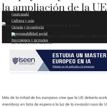
la ampliación de la UE
Guatemala
Cultura y ocio
Alberto Ramos
Hace 3 años
Ciencia y tecnología
Responsabilidad social
Inversiones y negocios
Más de la mitad de los europeos cree que la UE debería acele
miembros en lista de espera a la luz de la invasión rusa de U