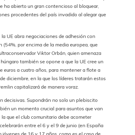
ue ha abierto un gran contencioso al bloquear,
ones procedentes del país invadido al alegar que
ue la UE abra negociaciones de adhesión con
n (54%, por encima de la media europea, que
a ultraconservador Viktor Orbán, quien amenaza
o húngaro también se opone a que la UE cree un
 euros a cuatro años, para mantener a flote a
e diciembre, en la que los líderes tratarán estos
remlin capitalizará de manera voraz.
n decisivas. Supondrán no solo un plebiscito
mbién un momento crucial para asuntos que van
a la que el club comunitario debe acometer
elebrarán entre el 6 y el 9 de junio (en España
en jóvenes de 16 y 17 años, como es el caso de