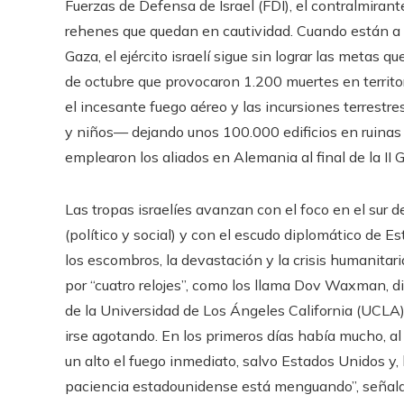
Fuerzas de Defensa de Israel (FDI), el contralmiran
rehenes que quedan en cautividad. Cuando están a 
Gaza, el ejército israelí sigue sin lograr las metas q
de octubre que provocaron 1.200 muertes en territor
el incesante fuego aéreo y las incursiones terres
y niños— dejando unos 100.000 edificios en ruinas
emplearon los aliados en Alemania al final de la II 
Las tropas israelíes avanzan con el foco en el sur
(político y social) y con el escudo diplomático de E
los escombros, la devastación y la crisis humanitari
por “cuatro relojes”, como los llama Dov Waxman, di
de la Universidad de Los Ángeles California (UCLA).
irse agotando. En los primeros días había mucho, al
un alto el fuego inmediato, salvo Estados Unidos y, 
paciencia estadounidense está menguando”, señala