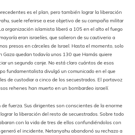
recedentes es el plan, pero también lograr la liberación
ahu, suele referirse a ese objetivo de su campaña militar
a organización islamista liberó a 105 en el alto el fuego
yoría eran israelíes, que salieron de su cautiverio a
inos presos en cárceles de Israel. Hasta el momento, solo
 En Gaza quedan todavía unos 130 que Hamás quiere
ciar un segundo canje. No está claro cuántos de esos
upo fundamentalista divulgó un comunicado en el que
es de custodiar a cinco de los secuestrados. El portavoz
sos rehenes han muerto en un bombardeo israelí.
n de fuerza. Sus dirigentes son conscientes de la enorme
ograr la liberación del resto de secuestrados. Sobre todo
abaran con la vida de tres de ellos confundiéndolos con
e generó el incidente, Netanyahu abandonó su rechazo a