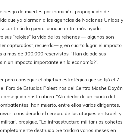
nte riesgo de muertes por inanición, propagación de
ida que ya alarman a las agencias de Naciones Unidas y
si continúa la guerra, aunque entre más ayuda
 sus “relojes” la vida de los rehenes —“algunos son
ser capturados”, recuerda— y, en cuarto lugar, el impacto
s a más de 300.000 reservistas. “Han dejado sus
 sin un impacto importante en la economía?”.
ara conseguir el objetivo estratégico que se fijó el 7
 del Foro de Estudios Palestinos del Centro Moshe Dayán
lo conseguido hasta ahora. “Alrededor de un cuarto del
mbatientes, han muerto, entre ellos varios dirigentes.
war [considerado el cerebro de los ataques en Israel] y
tar”, prosigue. “La infraestructura militar (los cohetes,
 completamente destruida. Se tardará varios meses en