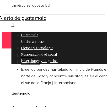
miércoles, agosto 5
Guatemala
Cultura y ocio
Ciencia y tecnología
Responsabilidad social
Inicio
Inversiones y negocios
Guatemala
Israel da por desmantelada la milicia de Hamás e
norte de Gaza y concentra sus ataques en el cent
el sur de la Franja | Internacional
Guatemala