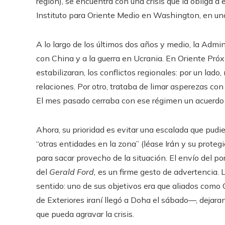
región), se encuentra con una crisis que la obliga a
Instituto para Oriente Medio en Washington, en una
A lo largo de los últimos dos años y medio, la Admin
con China y a la guerra en Ucrania. En Oriente Próx
estabilizaran, los conflictos regionales: por un lad
relaciones. Por otro, trataba de limar asperezas con
El mes pasado cerraba con ese régimen un acuerdo p
Ahora, su prioridad es evitar una escalada que pudier
“otras entidades en la zona” (léase Irán y su protegi
para sacar provecho de la situación. El envío del p
del
Gerald Ford,
es un firme gesto de advertencia.
sentido: uno de sus objetivos era que aliados como
de Exteriores iraní llegó a Doha el sábado—, dejara
que pueda agravar la crisis.