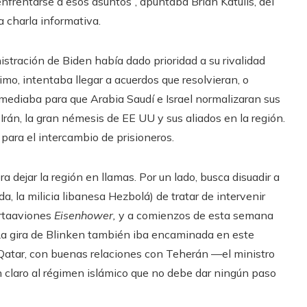
 enfrentarse a esos asuntos”, apuntaba Brian Katulis, del
 charla informativa.
istración de Biden había dado prioridad a su rivalidad
imo, intentaba llegar a acuerdos que resolvieran, o
o, mediaba para que Arabia Saudí e Israel normalizaran sus
 Irán, la gran némesis de EE UU y sus aliados en la región.
ara el intercambio de prisioneros.
a dejar la región en llamas. Por un lado, busca disuadir a
da, la milicia libanesa Hezbolá) de tratar de intervenir
ortaaviones
Eisenhower,
y a comienzos de esta semana
 La gira de Blinken también iba encaminada en este
 Qatar, con buenas relaciones con Teherán —el ministro
n claro al régimen islámico que no debe dar ningún paso