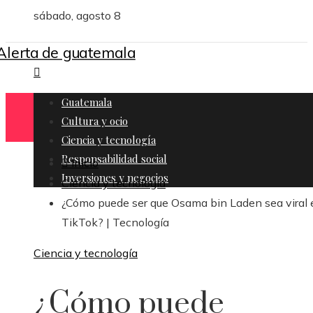
sábado, agosto 8
Guatemala
Cultura y ocio
Ciencia y tecnología
Responsabilidad social
Inicio
Inversiones y negocios
Ciencia y tecnología
¿Cómo puede ser que Osama bin Laden sea viral 
TikTok? | Tecnología
Ciencia y tecnología
¿Cómo puede