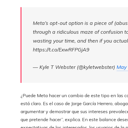
Meta’s opt-out option is a piece of (ab
through a ridiculous maze of confusion to
wasting your time, and then if you actuall
https://t.co/ExwRFPGjA9
— Kyle T Webster (@kyletwebster)
May 
¿Puede Meta hacer un cambio de este tipo en las co
está claro. Es el caso de Jorge García Herrero, abo
argumentar y demostrar que sus intereses prevalece
que pretende hacer”, explica. En este balance des
expectativas de los interesados, los usuarios de la