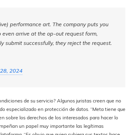
usive) performance art. The company puts you
 even arrive at the op-out request form,
y submit successfully, they reject the request.
28, 2024
ndiciones de su servicio? Algunos juristas creen que no
gado especializado en protección de datos. “Meta tiene que
n sobre los derechos de los interesados para hacer lo
empeñan un papel muy importante las legítimas
 plataforma. “Es obvio que quien subiera sus textos hace