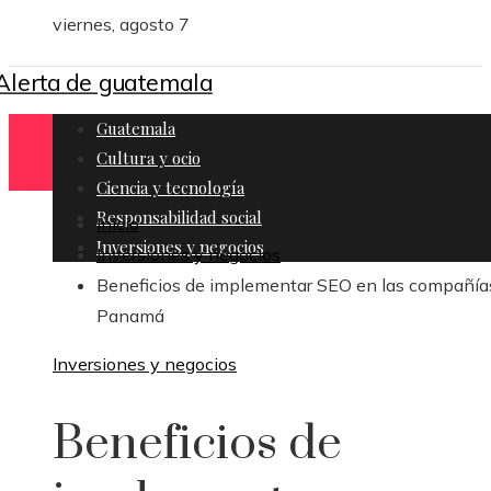
viernes, agosto 7
Guatemala
Cultura y ocio
Ciencia y tecnología
Responsabilidad social
Inicio
Inversiones y negocios
Inversiones y negocios
Beneficios de implementar SEO en las compañía
Panamá
Inversiones y negocios
Beneficios de