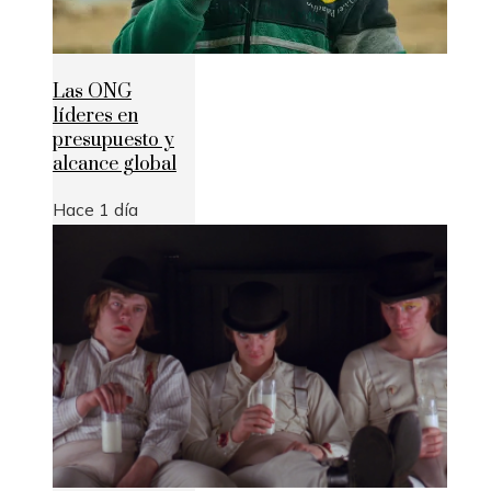
Las ONG
líderes en
presupuesto y
alcance global
Hace 1 día