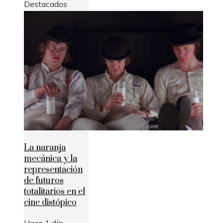
Destacados
La naranja
mecánica y la
representación
de futuros
totalitarios en el
cine distópico
Hace 1 día